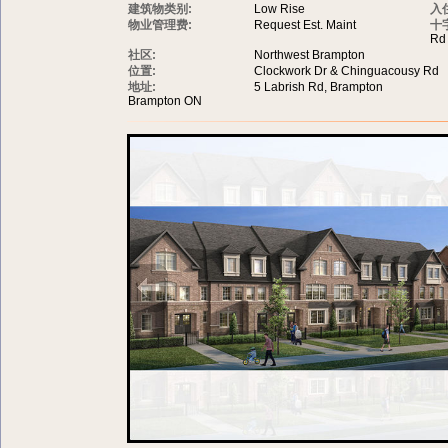
建筑物类别:
Low Rise
入
物业管理费:
Request Est. Maint
十
Rd
社区:
Northwest Brampton
位置:
Clockwork Dr & Chinguacousy Rd
地址:
5 Labrish Rd, Brampton
Brampton ON